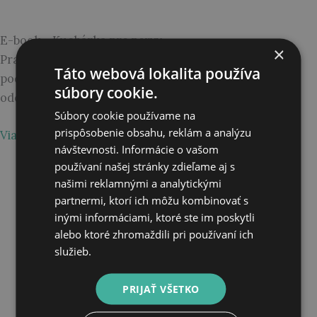
E-book - Kuchárka pre nervy
×
Praktický e-book plný receptov, nápojov a tipov, ktoré
Táto webová lokalita používa
podporujú tvoj nervový systém, mozog aj psychickú
súbory cookie.
odolnosť – bez zložitého varenia!
Súbory cookie používame na
prispôsobenie obsahu, reklám a analýzu
Viac o e-booku
návštevnosti. Informácie o vašom
používaní našej stránky zdieľame aj s
našimi reklamnými a analytickými
partnermi, ktorí ich môžu kombinovať s
inými informáciami, ktoré ste im poskytli
alebo ktoré zhromaždili pri používaní ich
služieb.
PRIJAŤ VŠETKO