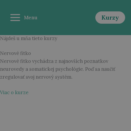
Preskočiť
na
Kurzy
Menu
obsah
Nájdeš u mňa tieto kurzy
Nervové fitko
Nervové fitko vychádza z najnovších poznatkov
neurovedy a somatickej psychológie. Poď sa naučiť
zregulovať svoj nervový systém.
Viac o kurze