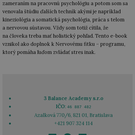
Mgr. Lenka Madudová
Od roku 2013 pôsobím ako lektorka a psychologička
v rôznych online aj offline formátoch na témy zdravia
a psychosomatiky. Vyštudovala som psychológiu so
zameraním na pracovnú psychológiu a potom som sa
venovala štúdiu ďalších techník akými je napríklad
kineziológia a somatická psychológia, práca s telom
a nervovou sústavou. Vždy som totiž cítila, že
na človeka treba mať holistický pohľad. Tento e-book
vznikol ako doplnok k Nervovému fitku – programu,
ktorý pomáha ľuďom zvládať stres inak.