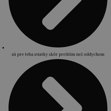
sú pre teba sviatky skôr prežitím než oddychom