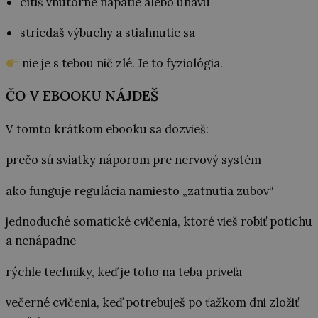
cítiš vnútorné napätie alebo únavu
striedaš výbuchy a stiahnutie sa
nie je s tebou nič zlé. Je to fyziológia.
ČO V EBOOKU NÁJDEŠ
V tomto krátkom ebooku sa dozvieš:
prečo sú sviatky náporom pre nervový systém
ako funguje regulácia namiesto „zatnutia zubov“
jednoduché somatické cvičenia, ktoré vieš robiť potichu
a nenápadne
rýchle techniky, keď je toho na teba priveľa
večerné cvičenia, keď potrebuješ po ťažkom dni zložiť