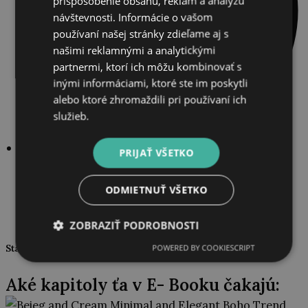
prispôsobenie obsahu, reklám a analýzu
návštevnosti. Informácie o vašom
používaní našej stránky zdieľame aj s
našimi reklamnými a analytickými
partnermi, ktorí ich môžu kombinovať s
inými informáciami, ktoré ste im poskytli
alebo ktoré zhromaždili pri používaní ich
služieb.
PRIJAŤ VŠETKO
chceš lepšie rozumieť sebe a svojmu nervovému
systému
ODMIETNUŤ VŠETKO
ZOBRAZIŤ PODROBNOSTI
Stačí vyplniť mail a môžeš hneď začať cvičiť
POWERED BY COOKIESCRIPT
Aké kapitoly ťa v E- Booku čakajú: