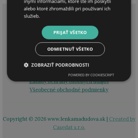
inými informáciami, ktoré ste im poskytli
alebo ktoré zhromaždili pri používaní ich
služieb.
3 Balance Academy s.r.o
PRIJAŤ VŠETKO
IČO
:
46 887 482
Azalková 770/6, 821 01, Bratislava
ODMIETNUŤ VŠETKO
+421 907 324 114
ZOBRAZIŤ PODROBNOSTI
POWERED BY COOKIESCRIPT
Zásady ochrany osobných údajov
Všeobecné obchodné podmienky
Copyright © 2026 www.lenkamadudova.sk |
Created by
Casedat s.r.o.