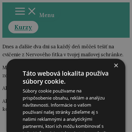
Preskočiť
na
Menu
obsah
Kurzy
Dnes a ďalšie dva dni sa každý deň môžeš tešiť na
cvičenie z Nervového fitka v tvojej mailovej schránke.
×
Medzičasom ma môžeš sledovať na
Instagrame
, kde
Táto webová lokalita používa
zdieľam všemožné tipy a triky a AHA momenty.
súbory cookie.
Ak preferuješ
Facebook
nájdeš ma aj tam.
Súbory cookie používame na
prispôsobenie obsahu, reklám a analýzu
Ak chceš vedieť viac zo sveta firiem a školení v
návštevnosti. Informácie o vašom
korporátnej sfére, sleduj môj
Linkedin
.
používaní našej stránky zdieľame aj s
našimi reklamnými a analytickými
partnermi, ktorí ich môžu kombinovať s